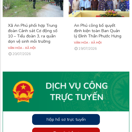
Xã An Phú phối hợp Trung
An Phú công bố quyết
đoàn Cảnh sát Cơ động số
định kiện toàn Ban Quản
10 – Tiểu đoàn 3, ra quân
lý Đình Thần Phước Hưng
dọn vệ sinh môi trường
VĂN HÓA - XÃ HỘI
VĂN HÓA - XÃ HỘI
19/07/2026
20/07/2026
Nộp hồ sơ trực tuyến