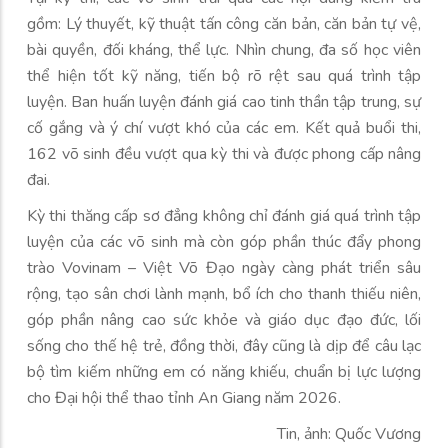
gồm: Lý thuyết, kỹ thuật tấn công căn bản, căn bản tự vệ,
bài quyền, đối kháng, thể lực. Nhìn chung, đa số học viên
thể hiện tốt kỹ năng, tiến bộ rõ rệt sau quá trình tập
luyện. Ban huấn luyện đánh giá cao tinh thần tập trung, sự
cố gắng và ý chí vượt khó của các em. Kết quả buổi thi,
162 võ sinh đều vượt qua kỳ thi và được phong cấp nâng
đai.
Kỳ thi thăng cấp sơ đẳng không chỉ đánh giá quá trình tập
luyện của các võ sinh mà còn góp phần thúc đẩy phong
trào Vovinam – Việt Võ Đạo ngày càng phát triển sâu
rộng, tạo sân chơi lành mạnh, bổ ích cho thanh thiếu niên,
góp phần nâng cao sức khỏe và giáo dục đạo đức, lối
sống cho thế hệ trẻ, đồng thời, đây cũng là dịp để câu lạc
bộ tìm kiếm những em có năng khiếu, chuẩn bị lực lượng
cho Đại hội thể thao tỉnh An Giang năm 2026.
Tin, ảnh: Quốc Vương