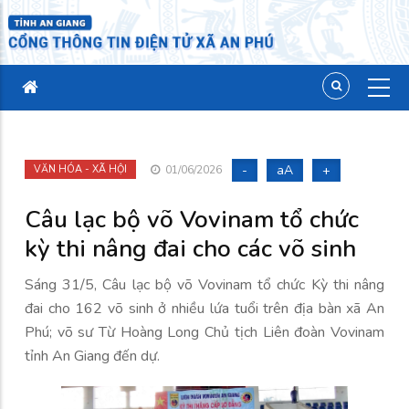
-
aA
+
VĂN HÓA - XÃ HỘI
01/06/2026
Câu lạc bộ võ Vovinam tổ chức
kỳ thi nâng đai cho các võ sinh
Sáng 31/5, Câu lạc bộ võ Vovinam tổ chức Kỳ
thi nâng
đai cho 162 võ sinh ở nhiều lứa tuổi trên địa bàn xã An
Phú; võ sư Từ Hoàng Long Chủ tịch Liên đoàn Vovinam
tỉnh An Giang đến dự.