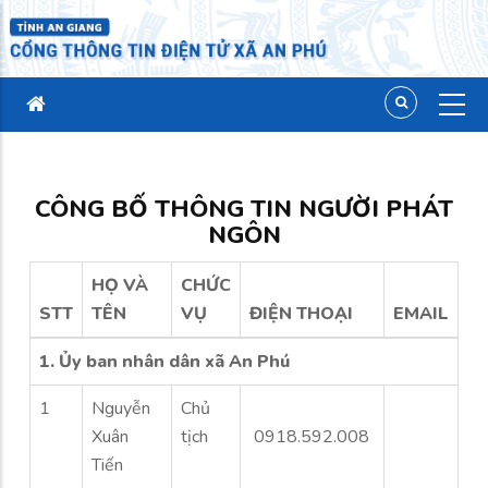
CÔNG BỐ THÔNG TIN NGƯỜI PHÁT
NGÔN
HỌ VÀ
CHỨC
STT
TÊN
VỤ
ĐIỆN THOẠI
EMAIL
1. Ủy ban nhân dân xã An Phú
1
Nguyễn
Chủ
Xuân
tịch
0918.592.008
Tiến