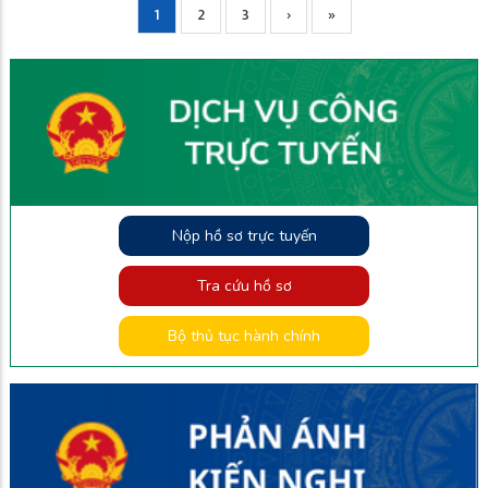
Current
1
Page
2
Page
3
Next
›
Trang
»
Pagination
page
page
cuối
Nộp hồ sơ trực tuyến
Tra cứu hồ sơ
Bộ thủ tục hành chính