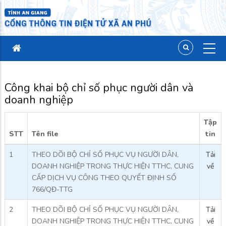
Công khai bộ chỉ số phục người dân và
doanh nghiệp
Tập
STT
Tên file
tin
1
THEO DÕI BỘ CHỈ SỐ PHỤC VỤ NGƯỜI DÂN,
Tải
DOANH NGHIỆP TRONG THỰC HIỆN TTHC, CUNG
về
CẤP DỊCH VỤ CÔNG THEO QUYẾT ĐỊNH SỐ
766/QĐ-TTG
2
THEO DÕI BỘ CHỈ SỐ PHỤC VỤ NGƯỜI DÂN,
Tải
DOANH NGHIỆP TRONG THỰC HIỆN TTHC, CUNG
về