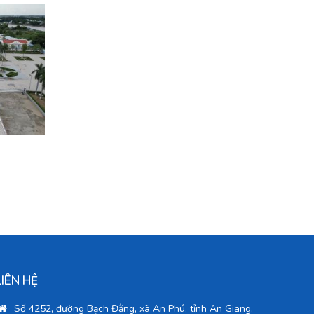
LIÊN HỆ
Số 4252, đường Bạch Đằng, xã An Phú, tỉnh An Giang.