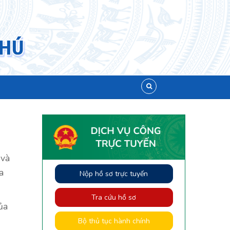
 và
a
Nộp hồ sơ trực tuyến
Tra cứu hồ sơ
ủa
Bộ thủ tục hành chính