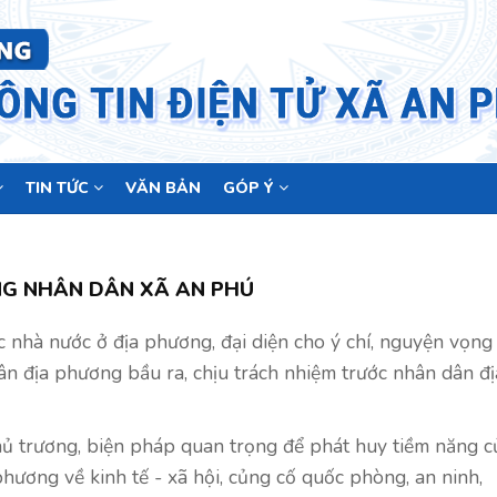
TIN TỨC
VĂN BẢN
GÓP Ý
NG NHÂN DÂN XÃ AN PHÚ
 nhà nước ở địa phương, đại diện cho ý chí, nguyện vọng
n địa phương bầu ra, chịu trách nhiệm trước nhân dân đị
ủ trương, biện pháp quan trọng để phát huy tiềm năng c
phương về kinh tế - xã hội, củng cố quốc phòng, an ninh,