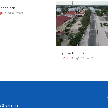
 nhân dân
01/06/2023
IỆU
Lịch sử hình thành
01/06/2023
GIỚI THIỆU
D XÃ AN PHÚ