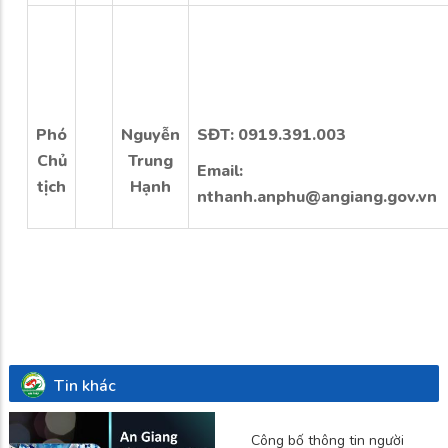
Phó
Nguyễn
SĐT: 0919.391.003
Chủ
Trung
Email:
tịch
Hạnh
nthanh.anphu@angiang.gov.vn
Tin khác
Công bố thông tin người