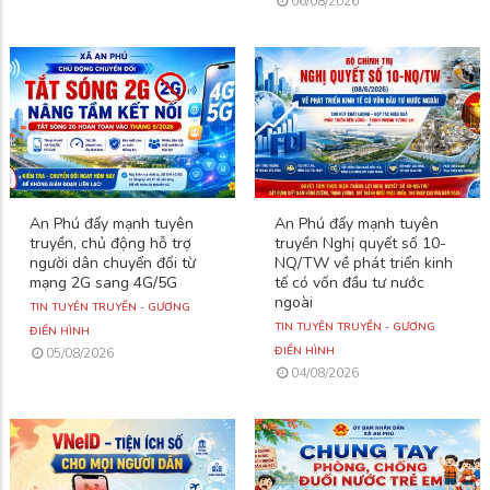
06/08/2026
An Phú đẩy mạnh tuyên
An Phú đẩy mạnh tuyên
truyền, chủ động hỗ trợ
truyền Nghị quyết số 10-
người dân chuyển đổi từ
NQ/TW về phát triển kinh
mạng 2G sang 4G/5G
tế có vốn đầu tư nước
ngoài
TIN TUYÊN TRUYỀN - GƯƠNG
TIN TUYÊN TRUYỀN - GƯƠNG
ĐIỂN HÌNH
ĐIỂN HÌNH
05/08/2026
04/08/2026