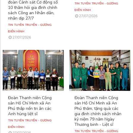
đoàn Cảnh sát Cơ động số
TIN TUYÊN TRUYỀN - GƯƠNG
10 thăm hỏi gia đình chính
ĐIỂN HÌNH
sách Công an Nhân dân,
27/07/2026
nhân dịp 27/7
TIN TUYÊN TRUYỀN - GƯƠNG
ĐIỂN HÌNH
27/07/2026
Đoàn Thanh niên Cộng
Đoàn Thanh niên Cộng
sản Hồ Chí Minh xã An
sản Hồ Chí Minh xã An
Phú thắp nến tri ân các
Phú thăm, tặng quà các
Anh hùng liệt sĩ
gia đình chính sách nhân
kỷ niệm 79 năm Ngày
TIN TUYÊN TRUYỀN - GƯƠNG
Thương binh - Liệt sĩ
ĐIỂN HÌNH
TIN TUYÊN TRUYỀN - GƯƠNG
27/07/2026