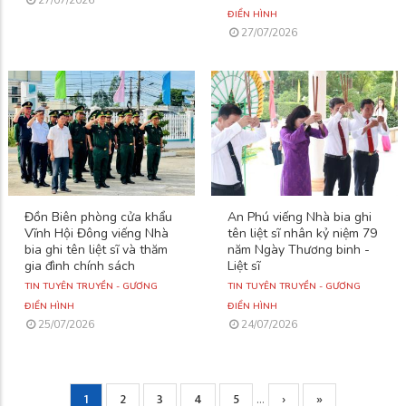
ĐIỂN HÌNH
27/07/2026
Đồn Biên phòng cửa khẩu
An Phú viếng Nhà bia ghi
Vĩnh Hội Đông viếng Nhà
tên liệt sĩ nhân kỷ niệm 79
bia ghi tên liệt sĩ và thăm
năm Ngày Thương binh -
gia đình chính sách
Liệt sĩ
TIN TUYÊN TRUYỀN - GƯƠNG
TIN TUYÊN TRUYỀN - GƯƠNG
ĐIỂN HÌNH
ĐIỂN HÌNH
25/07/2026
24/07/2026
Current
1
Page
2
Page
3
Page
4
Page
5
Next
›
Trang
»
…
Pagination