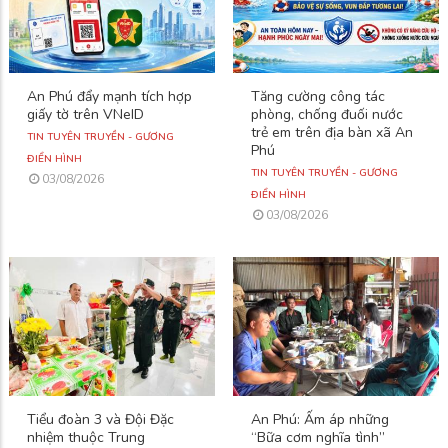
An Phú đẩy mạnh tích hợp
Tăng cường công tác
giấy tờ trên VNeID
phòng, chống đuối nước
trẻ em trên địa bàn xã An
TIN TUYÊN TRUYỀN - GƯƠNG
Phú
ĐIỂN HÌNH
TIN TUYÊN TRUYỀN - GƯƠNG
03/08/2026
ĐIỂN HÌNH
03/08/2026
Tiểu đoàn 3 và Đội Đặc
An Phú: Ấm áp những
nhiệm thuộc Trung
“Bữa cơm nghĩa tình”