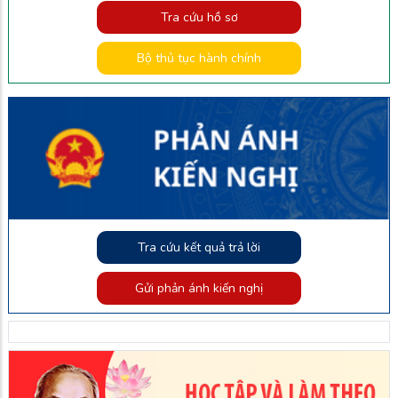
Tra cứu hồ sơ
Bộ thủ tục hành chính
Tra cứu kết quả trả lời
Gửi phản ánh kiến nghị