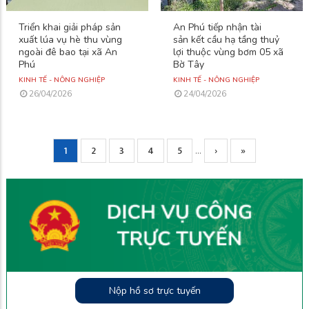
Triển khai giải pháp sản
An Phú tiếp nhận tài
xuất lúa vụ hè thu vùng
sản kết cầu hạ tầng thuỷ
ngoài đê bao tại xã An
lợi thuộc vùng bơm 05 xã
Phú
Bờ Tây
KINH TẾ - NÔNG NGHIỆP
KINH TẾ - NÔNG NGHIỆP
26/04/2026
24/04/2026
Current
1
Page
2
Page
3
Page
4
Page
5
Next
›
Trang
»
…
Pagination
page
page
cuối
Nộp hồ sơ trực tuyến