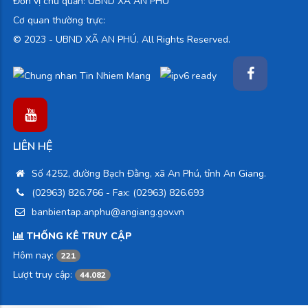
Đơn vị chủ quản: UBND XÃ AN PHÚ
Cơ quan thường trực:
© 2023 -
UBND XÃ AN PHÚ. All Rights Reserved.
LIÊN HỆ
Số 4252, đường Bạch Đằng, xã An Phú, tỉnh An Giang.
(02963) 826.766
- Fax: (02963) 826.693
banbientap.anphu@angiang.gov.vn
THỐNG KÊ TRUY CẬP
Hôm nay:
221
Lượt truy cập:
44.082