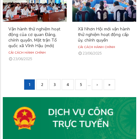
Vận hành thử nghiệm hoạt
Xã Nhơn Hội mới vận hành
động của cơ quan Đảng,
thử nghiệm hoạt động cấp
chính quyền, Mặt trận Tổ
ủy, chính quyền
quốc xã Vĩnh Hậu (mới)
CẢI CÁCH HÀNH CHÍNH
CẢI CÁCH HÀNH CHÍNH
23/06/2025
23/06/2025
Current
1
Page
2
Page
3
Page
4
Page
5
Next
›
Trang
»
…
Pagination
page
page
cuối