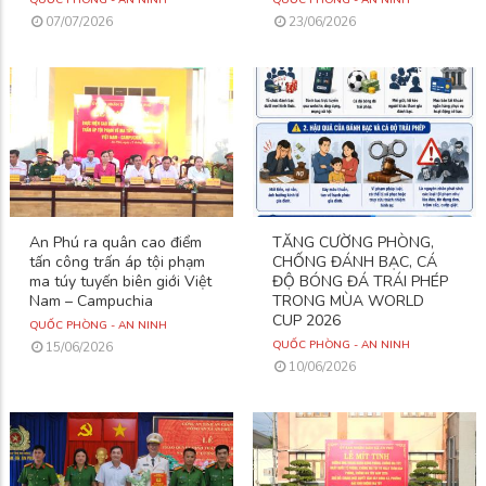
07/07/2026
23/06/2026
An Phú ra quân cao điểm
TĂNG CƯỜNG PHÒNG,
tấn công trấn áp tội phạm
CHỐNG ĐÁNH BẠC, CÁ
ma túy tuyến biên giới Việt
ĐỘ BÓNG ĐÁ TRÁI PHÉP
Nam – Campuchia
TRONG MÙA WORLD
CUP 2026
QUỐC PHÒNG - AN NINH
QUỐC PHÒNG - AN NINH
15/06/2026
10/06/2026