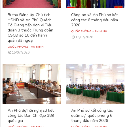
Bí thư Đảng ủy, Chủ tịch
Công an xã An Phú sơ kết
HĐND xã An Phú Quách
công tác 6 tháng đầu năm
Tố Giang tiếp đơn vị Tiểu
2026
đoàn 3 thuộc Trung đoàn
QUỐC PHÒNG - AN NINH
CSCĐ số 10 đến hành
15/07/2026
quân dã ngoại
QUỐC PHÒNG - AN NINH
15/07/2026
An Phú dự hội nghị sơ kết
An Phú sơ kết công tác
công tác Ban Chỉ đạo 389
quân sự, quốc phòng 6
quốc gia
tháng đầu năm 2026
QUỐC PHÒNG - AN NINH
QUỐC PHÒNG - AN NINH