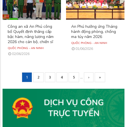
Công an xã An Phú công
An Phú hưởng ứng Tháng
bố Quyết định thăng cấp
hành động phòng, chống
bậc hàm, nâng lương năm
ma túy năm 2026
2026 cho cán bộ, chiến sĩ
QUỐC PHÒNG - AN NINH
QUỐC PHÒNG - AN NINH
01/06/2026
02/06/2026
Current
1
Page
2
Page
3
Page
4
Page
5
Next
›
Trang
»
…
Pagination
page
page
cuối