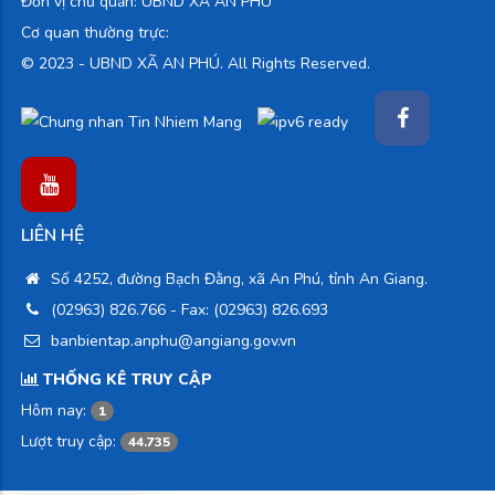
Đơn vị chủ quản: UBND XÃ AN PHÚ
Cơ quan thường trực:
© 2023 -
UBND XÃ AN PHÚ. All Rights Reserved.
LIÊN HỆ
Số 4252, đường Bạch Đằng, xã An Phú, tỉnh An Giang.
(02963) 826.766
- Fax: (02963) 826.693
banbientap.anphu@angiang.gov.vn
THỐNG KÊ TRUY CẬP
Hôm nay:
1
Lượt truy cập:
44.735