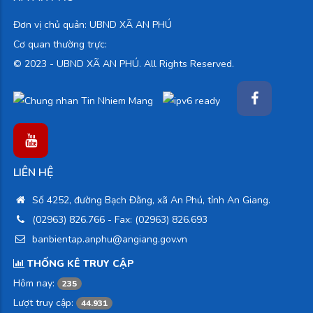
Đơn vị chủ quản: UBND XÃ AN PHÚ
Cơ quan thường trực:
© 2023 -
UBND XÃ AN PHÚ. All Rights Reserved.
LIÊN HỆ
Số 4252, đường Bạch Đằng, xã An Phú, tỉnh An Giang.
(02963) 826.766
- Fax: (02963) 826.693
banbientap.anphu@angiang.gov.vn
THỐNG KÊ TRUY CẬP
Hôm nay:
235
Lượt truy cập:
44.931