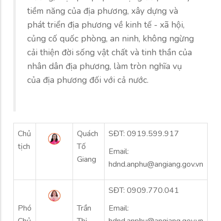
tiềm năng của địa phương, xây dựng và
phát triển địa phương về kinh tế - xã hội,
củng cố quốc phòng, an ninh, không ngừng
cải thiện đời sống vật chất và tinh thần của
nhân dân địa phương, làm tròn nghĩa vụ
của địa phương đối với cả nước.
Chủ
Quách
SĐT: 0919.599.917
tịch
Tố
Email:
Giang
hdnd.anphu@angiang.gov.vn
SĐT: 0909.770.041
Phó
Trần
Email:
Chủ
Thị
hdnd.anphu@angiang.gov.vn