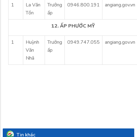
1
La Văn
Trưởng
0946.800.191
angiang.gov.vn
Tồn
ấp
12. ẤP PHƯỚC MỸ
1
Huỳnh
Trưởng
0949.747.055
angiang.gov.vn
Văn
ấp
Nhã
Tin khác