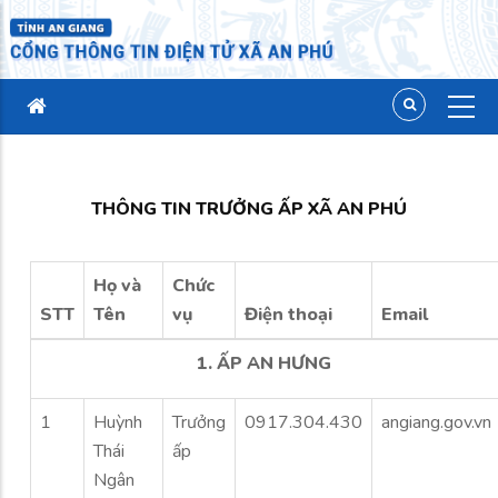
THÔNG TIN TRƯỞNG ẤP XÃ AN PHÚ
Họ và
Chức
STT
Tên
vụ
Điện thoại
Email
1. ẤP AN HƯNG
1
Huỳnh
Trưởng
0917.304.430
angiang.gov.vn
Thái
ấp
Ngân