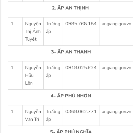
2. ẤP AN THỊNH
1
Nguyện
Trưởng
0985.768.184
angiang.gov.vn
Thị Ánh
ấp
Tuyết
3- ẤP AN THẠNH
1
Nguyễn
Trưởng
0918.025.634
angiang.gov.vn
Hữu
ấp
Lên
4- ẤP PHÚ NHƠN
1
Nguyễn
Trưởng
0368.062.771
angiang.gov.vn
Văn Trí
ấp
5- ẤP PHÚ NGHĨA