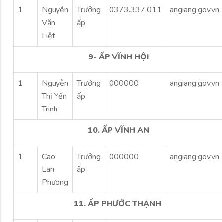
1
Nguyễn
Trưởng
0373.337.011
angiang.gov.vn
Văn
ấp
Liệt
9- ẤP VĨNH HỘI
1
Nguyễn
Trưởng
000000
angiang.gov.vn
Thị Yến
ấp
Trinh
10. ẤP VĨNH AN
1
Cao
Trưởng
000000
angiang.gov.vn
Lan
ấp
Phương
11. ẤP PHƯỚC THẠNH