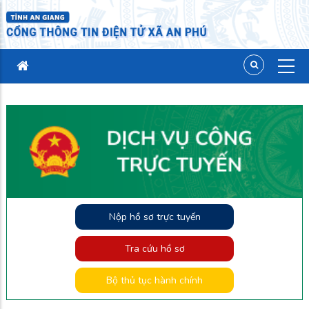
Nộp hồ sơ trực tuyến
Tra cứu hồ sơ
Bộ thủ tục hành chính