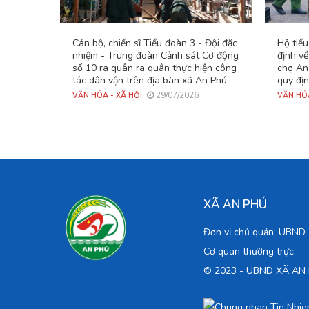
Cán bộ, chiến sĩ Tiểu đoàn 3 - Đội đặc
Hộ tiể
nhiệm - Trung đoàn Cảnh sát Cơ động
định về
số 10 ra quân ra quân thực hiện công
chợ An 
tác dân vận trên địa bàn xã An Phú
quy đị
29/07/2026
VĂN HÓA - XÃ HỘI
VĂN HÓA
XÃ AN PHÚ
Đơn vị chủ quản: UBN
Cơ quan thường trực:
© 2023 -
UBND XÃ AN PH