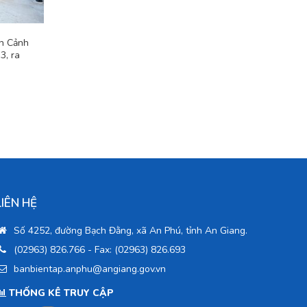
n Cảnh
3, ra
LIÊN HỆ
Số 4252, đường Bạch Đằng, xã An Phú, tỉnh An Giang.
(02963) 826.766
- Fax: (02963) 826.693
banbientap.anphu@angiang.gov.vn
THỐNG KÊ TRUY CẬP