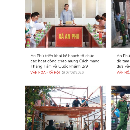
An Phú triển khai kế hoạch tổ chức
An Phú 
các hoạt động chào mừng Cách mạng
đò tạm 
Tháng Tám và Quốc khánh 2/9
đưa và
07/08/2026
VĂN HÓA - XÃ HỘI
VĂN HÓA