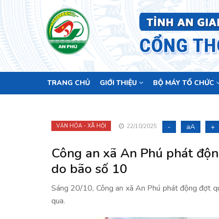
Main
TRANG CHỦ
GIỚI THIỆU
BỘ MÁY TỔ CHỨC
navigation
-
aA
+
VĂN HÓA - XÃ HỘI
22/10/2025
Công an xã An Phú phát độn
do bão số 10
Sáng 20/10, Công an xã An Phú phát động đợt q
qua.