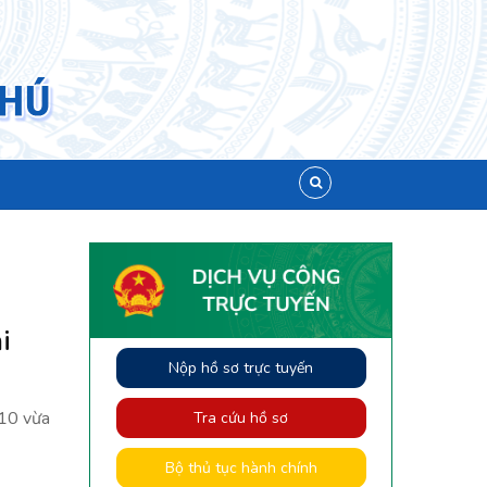
i
Nộp hồ sơ trực tuyến
 10 vừa
Tra cứu hồ sơ
Bộ thủ tục hành chính