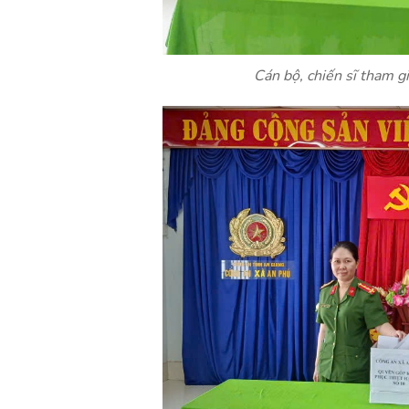
Cán bộ, chiến sĩ tham g