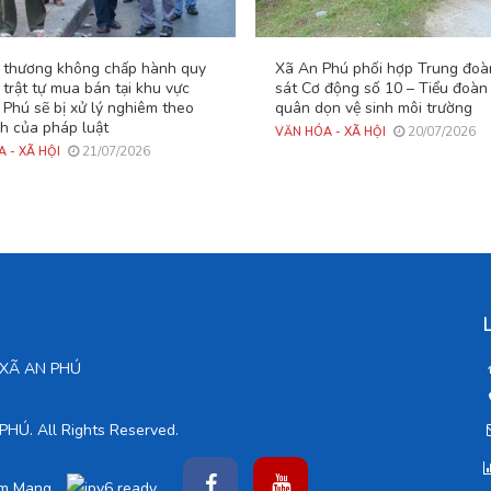
u thương không chấp hành quy
Xã An Phú phối hợp Trung đoà
 trật tự mua bán tại khu vực
sát Cơ động số 10 – Tiểu đoàn 
Phú sẽ bị xử lý nghiêm theo
quân dọn vệ sinh môi trường
nh của pháp luật
20/07/2026
VĂN HÓA - XÃ HỘI
21/07/2026
 - XÃ HỘI
D XÃ AN PHÚ
Ú. All Rights Reserved.