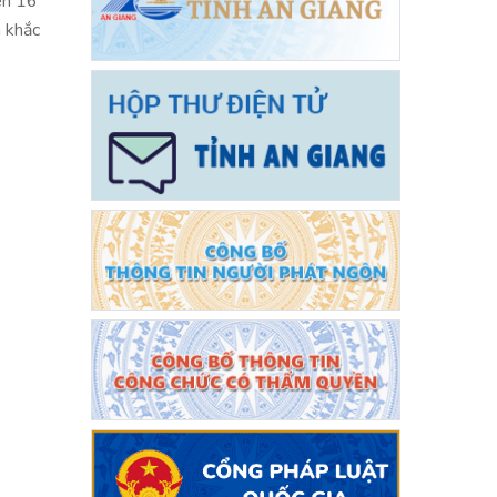
ên 16
n khắc