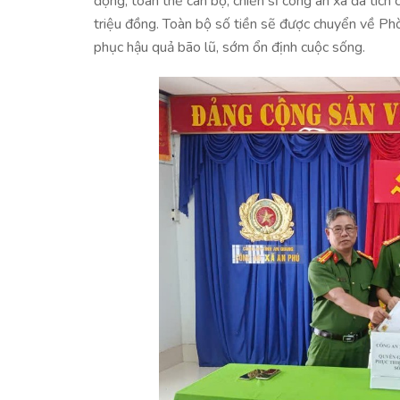
động, toàn thể cán bộ, chiến sĩ công an xã đã tích
triệu đồng. Toàn bộ số tiền sẽ được chuyển về Ph
phục hậu quả bão lũ, sớm ổn định cuộc sống.