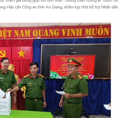
 cực tham gia đóng góp với tinh thần “tương thân tương ái” được tr
òng Hậu cần Công an tỉnh An Giang, nhằm kịp thời hỗ trợ Nhân dâ