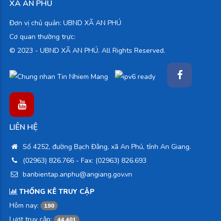
XÃ AN PHÚ
Đơn vị chủ quản: UBND XÃ AN PHÚ
Cơ quan thường trực:
© 2023 -
UBND XÃ AN PHÚ. All Rights Reserved.
LIÊN HỆ
Số 4252, đường Bạch Đằng, xã An Phú, tỉnh An Giang.
(02963) 826.766
- Fax: (02963) 826.693
banbientap.anphu@angiang.gov.vn
THỐNG KÊ TRUY CẬP
Hôm nay:
190
Lượt truy cập:
44.401