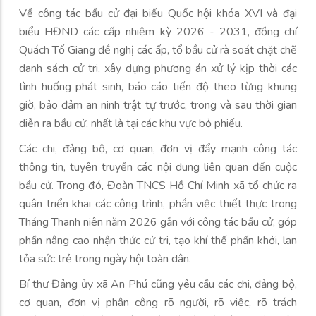
Về công tác bầu cử đại biểu Quốc hội khóa XVI và đại
biểu HĐND các cấp nhiệm kỳ 2026 - 2031, đồng chí
Quách Tố Giang đề nghị các ấp, tổ bầu cử rà soát chặt chẽ
danh sách cử tri, xây dựng phương án xử lý kịp thời các
tình huống phát sinh, báo cáo tiến độ theo từng khung
giờ, bảo đảm an ninh trật tự trước, trong và sau thời gian
diễn ra bầu cử, nhất là tại các khu vực bỏ phiếu.
Các chi, đảng bộ, cơ quan, đơn vị đẩy mạnh công tác
thông tin, tuyên truyền các nội dung liên quan đến cuộc
bầu cử. Trong đó, Đoàn TNCS Hồ Chí Minh xã tổ chức ra
quân triển khai các công trình, phần việc thiết thực trong
Tháng Thanh niên năm 2026 gắn với công tác bầu cử, góp
phần nâng cao nhận thức cử tri, tạo khí thế phấn khởi, lan
tỏa sức trẻ trong ngày hội toàn dân.
Bí thư Đảng ủy xã An Phú cũng yêu cầu các chi, đảng bộ,
cơ quan, đơn vị phân công rõ người, rõ việc, rõ trách