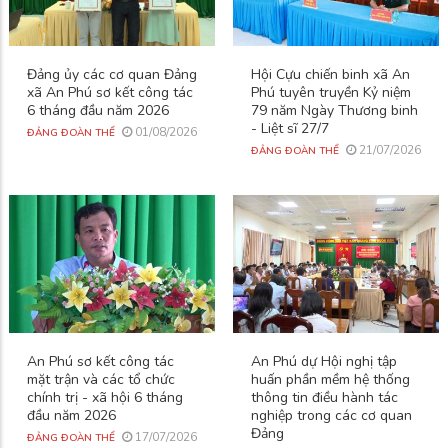
Đảng ủy các cơ quan Đảng
Hội Cựu chiến binh xã An
xã An Phú sơ kết công tác
Phú tuyên truyền Kỷ niệm
6 tháng đầu năm 2026
79 năm Ngày Thương binh
- Liệt sĩ 27/7
01/08/2026
ĐẢNG ĐOÀN THỂ
21/07/2026
ĐẢNG ĐOÀN THỂ
An Phú sơ kết công tác
An Phú dự Hội nghị tập
mặt trận và các tổ chức
huấn phần mềm hệ thống
chính trị - xã hội 6 tháng
thông tin điều hành tác
đầu năm 2026
nghiệp trong các cơ quan
Đảng
17/07/2026
ĐẢNG ĐOÀN THỂ