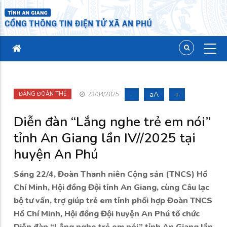
-
aA
+
ĐẢNG ĐOÀN THỂ
23/04/2025
Diễn đàn “Lắng nghe trẻ em nói”
tỉnh An Giang lần IV//2025 tại
huyện An Phú
Sáng 22/4, Đoàn Thanh niên Cộng sản (TNCS) Hồ
Chí Minh, Hội đồng Đội tỉnh An Giang, cùng Câu lạc
bộ tư vấn, trợ giúp trẻ em tỉnh phối hợp Đoàn TNCS
Hồ Chí Minh, Hội đồng Đội huyện An Phú tổ chức