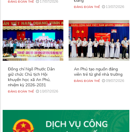
Đảng
17/07/2026
ĐẢNG ĐOÀN THỂ
13/07/2026
ĐẢNG ĐOÀN THỂ
Đồng chí Ngô Phước Dân
An Phú tạo nguồn đảng
giữ chức Chủ tịch Hội
viên trẻ từ ghế nhà trường
khuyến học xã An Phú,
09/07/2026
ĐẢNG ĐOÀN THỂ
nhiệm kỳ 2026-2031
10/07/2026
ĐẢNG ĐOÀN THỂ