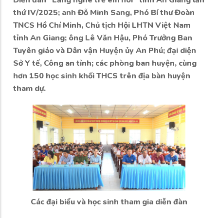
Diễn đàn “Lắng nghe trẻ em nói” tỉnh An Giang lần
thứ IV/2025; anh Đỗ Minh Sang, Phó Bí thư Đoàn
TNCS Hồ Chí Minh, Chủ tịch Hội LHTN Việt Nam
tỉnh An Giang; ông Lê Văn Hậu, Phó Trưởng Ban
Tuyên giáo và Dân vận Huyện ủy An Phú; đại diện
Sở Y tế, Công an tỉnh; các phòng ban huyện, cùng
hơn 150 học sinh khối THCS trên địa bàn huyện
tham dự.
Các đại biểu và học sinh tham gia diễn đàn