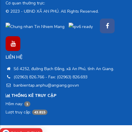
Cơ quan thường trực:
© 2023 -
UBND XÃ AN PHÚ. All Rights Reserved.
LIÊN HỆ
Số 4252, đường Bạch Đằng, xã An Phú, tỉnh An Giang.
(02963) 826.766
- Fax: (02963) 826.693
banbientap.anphu@angiang.gov.vn
THỐNG KÊ TRUY CẬP
Hôm nay:
1
Lượt truy cập:
43.815