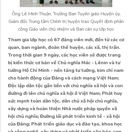
Ông Lê Minh Thuận, Trưởng Ban Tuyên giáo Huyện ủy,
Giám đốc Trung tâm Chính trị huyện trao Quyết định phân
công Giáo viên chủ nhiệm và Ban cán sự lớp học
Tham gia lớp học có 67 đảng viên mới, đến từ các cơ
quan, ban ngành, đoàn thể huyện, các xã, thị trấn.
Trong thời gian 9 ngày, các học viên sẽ được trang
bị kiến thức cơ bản về Chủ nghĩa Mác - Lênin và tư
tưởng Hồ Chí Minh - nền tảng tư tưởng, kim chỉ nam
cho hành động của Đảng và cách mạng Việt Nam;
Độc lập dân tộc gắn liền với chủ nghĩa xã hội và con
đường đi lên chủ nghĩa xã hội ở Việt Nam; Phát huy
sức mạnh toàn dân tộc, dân chủ xã hội chủ nghĩa,
xây dựng và hoàn thiện Nhà nước pháp quyền xã
hội chủ nghĩa; Đường lối phát triển kinh tế - xã hội
của Đảng; Phát triển giáo dục và đào tạo, khoa học
và công nghệ, xây dựng và phát triển văn hóa, con