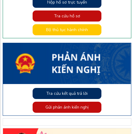
Nộp hồ sơ trực tuyến
Tra cứu hồ sơ
Bộ thủ tục hành chính
Tra cứu kết quả trả lời
Gửi phản ánh kiến nghị