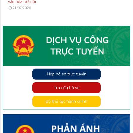
VĂN HÓA - XÃ HỘI
21/07/2026
Nộp hồ sơ trực tuyến
Tra cứu hồ sơ
Bộ thủ tục hành chính