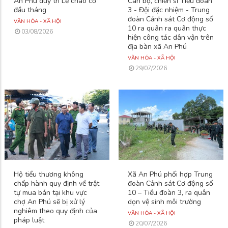
An Phú duy trì Lễ chào cờ
Cán bộ, chiến sĩ Tiểu đoàn
đầu tháng
3 - Đội đặc nhiệm - Trung
đoàn Cảnh sát Cơ động số
VĂN HÓA - XÃ HỘI
10 ra quân ra quân thực
03/08/2026
hiện công tác dân vận trên
địa bàn xã An Phú
VĂN HÓA - XÃ HỘI
29/07/2026
Hộ tiểu thương không
Xã An Phú phối hợp Trung
chấp hành quy định về trật
đoàn Cảnh sát Cơ động số
tự mua bán tại khu vực
10 – Tiểu đoàn 3, ra quân
chợ An Phú sẽ bị xử lý
dọn vệ sinh môi trường
nghiêm theo quy định của
VĂN HÓA - XÃ HỘI
pháp luật
20/07/2026