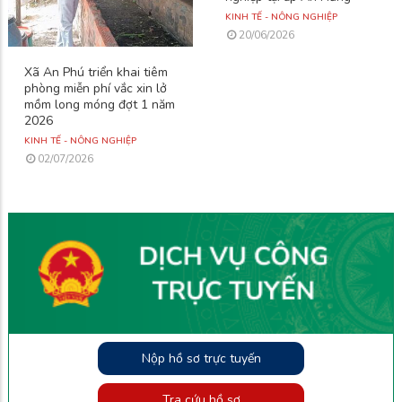
KINH TẾ - NÔNG NGHIỆP
20/06/2026
Xã An Phú triển khai tiêm
phòng miễn phí vắc xin lở
mồm long móng đợt 1 năm
2026
KINH TẾ - NÔNG NGHIỆP
02/07/2026
Nộp hồ sơ trực tuyến
Tra cứu hồ sơ