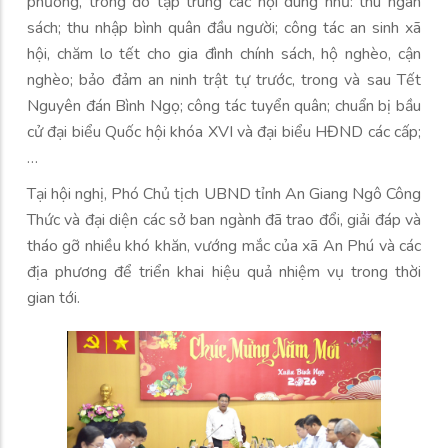
phương, trong đó tập trung các nội dung như: thu ngân
sách; thu nhập bình quân đầu người; công tác an sinh xã
hội, chăm lo tết cho gia đình chính sách, hộ nghèo, cận
nghèo; bảo đảm an ninh trật tự trước, trong và sau Tết
Nguyên đán Bình Ngọ; công tác tuyển quân; chuẩn bị bầu
cử đại biểu Quốc hội khóa XVI và đại biểu HĐND các cấp;
…
Tại hội nghị, Phó Chủ tịch UBND tỉnh An Giang Ngô Công
Thức và đại diện các sở ban ngành đã trao đổi, giải đáp và
tháo gỡ nhiều khó khăn, vướng mắc của xã An Phú và các
địa phương để triển khai hiệu quả nhiệm vụ trong thời
gian tới.