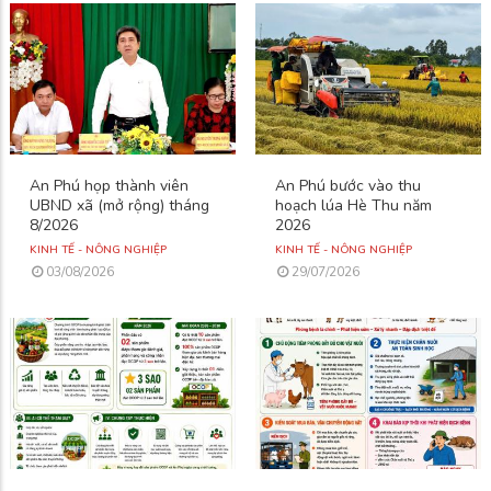
An Phú họp thành viên
An Phú bước vào thu
UBND xã (mở rộng) tháng
hoạch lúa Hè Thu năm
8/2026
2026
KINH TẾ - NÔNG NGHIỆP
KINH TẾ - NÔNG NGHIỆP
03/08/2026
29/07/2026