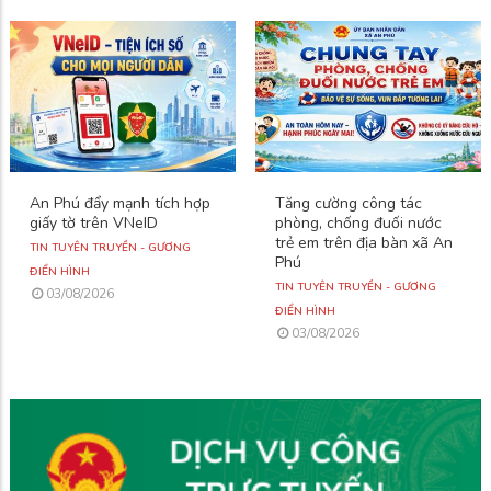
An Phú đẩy mạnh tích hợp
Tăng cường công tác
giấy tờ trên VNeID
phòng, chống đuối nước
trẻ em trên địa bàn xã An
TIN TUYÊN TRUYỀN - GƯƠNG
Phú
ĐIỂN HÌNH
TIN TUYÊN TRUYỀN - GƯƠNG
03/08/2026
ĐIỂN HÌNH
03/08/2026