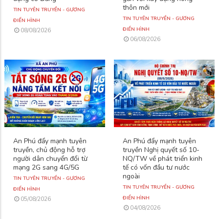
thôn mới
TIN TUYÊN TRUYỀN - GƯƠNG
TIN TUYÊN TRUYỀN - GƯƠNG
ĐIỂN HÌNH
ĐIỂN HÌNH
08/08/2026
06/08/2026
An Phú đẩy mạnh tuyên
An Phú đẩy mạnh tuyên
truyền, chủ động hỗ trợ
truyền Nghị quyết số 10-
người dân chuyển đổi từ
NQ/TW về phát triển kinh
mạng 2G sang 4G/5G
tế có vốn đầu tư nước
ngoài
TIN TUYÊN TRUYỀN - GƯƠNG
TIN TUYÊN TRUYỀN - GƯƠNG
ĐIỂN HÌNH
ĐIỂN HÌNH
05/08/2026
04/08/2026