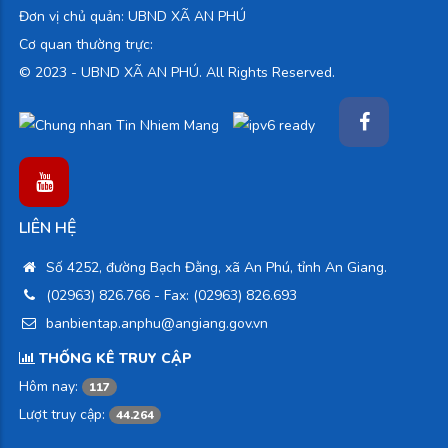
Đơn vị chủ quản: UBND XÃ AN PHÚ
Cơ quan thường trực:
© 2023 -
UBND XÃ AN PHÚ. All Rights Reserved.
LIÊN HỆ
Số 4252, đường Bạch Đằng, xã An Phú, tỉnh An Giang.
(02963) 826.766
- Fax: (02963) 826.693
banbientap.anphu@angiang.gov.vn
THỐNG KÊ TRUY CẬP
Hôm nay:
117
Lượt truy cập:
44.264