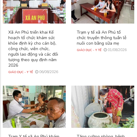
Xã An Phú triển khai Kế
Trạm y tế xã An Phú tổ
hoạch tổ chức khám sức
chức truyền thông tuần lễ
khỏe định kỳ cho cán bộ,
nuôi con bằng sữa mẹ
công chức, viên chức,
01/08/2026
GIÁO DỤC - Y TẾ
người lao động và các đối
tượng theo quy định năm
2026
06/08/2026
GIÁO DỤC - Y TẾ
Trạm Y tế xã An Phú khám
Tăng cường phòng, bệnh