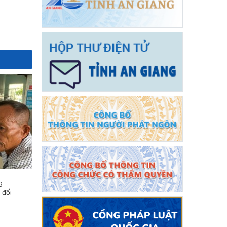
g
 đối