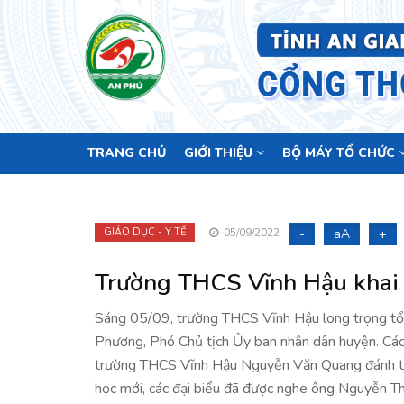
Main
TRANG CHỦ
GIỚI THIỆU
BỘ MÁY TỔ CHỨC
navigation
-
aA
+
GIÁO DỤC - Y TẾ
05/09/2022
Trường THCS Vĩnh Hậu khai
Sáng 05/09, trường THCS Vĩnh Hậu long trọng tổ
Phương, Phó Chủ tịch Ủy ban nhân dân huyện. Cá
trường THCS Vĩnh Hậu Nguyễn Văn Quang đánh tr
học mới, các đại biểu đã được nghe ông Nguyễn T