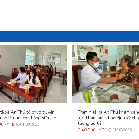
tế xã An Phú tổ chức truyền
Trạm Y tế xã An Phú khám sàn
tuần lễ nuôi con bằng sữa mẹ
lọc, khám sức khỏe định kỳ cho
tượng ưu tiên
01/08/2026
C - Y TẾ
31/07/2026
GIÁO DỤC - Y TẾ