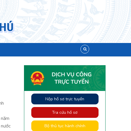
Nộp hồ sơ trực tuyến
nh
Tra cứu hồ sơ
g năm
h nước
Bộ thủ tục hành chính