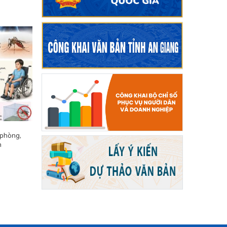
 phòng,
n