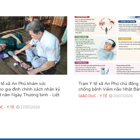
 tế xã An Phú khám sức
Trạm Y tế xã An Phú chủ động
ho gia đình chính sách nhân kỷ
chống bệnh Viêm não Nhật Bả
9 năm Ngày Thương binh - Liệt
20/07/2026
GIÁO DỤC - Y TẾ
27/07/2026
C - Y TẾ