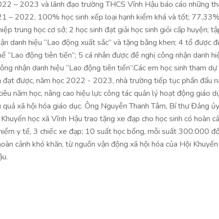
 2022 – 2023 và lãnh đạo trường THCS Vĩnh Hậu báo cáo những t
21 – 2022, 100% học sinh xếp loại hạnh kiểm khá và tốt; 77,33
iệp trung học cơ sở; 2 học sinh đạt giải học sinh giỏi cấp huyện; tậ
ận danh hiệu “Lao động xuất sắc” và tặng bằng khen; 4 tổ được đ
ể “Lao động tiên tiến”; 5 cá nhân được đề nghị công nhận danh hi
 công nhận danh hiệu “Lao động tiên tiến”.Các em học sinh tham dự
đạt được, năm học 2022 - 2023, nhà trường tiếp tục phấn đấu 
iêu năm học, nâng cao hiệu lực công tác quản lý hoạt động giáo d
u quả xã hội hóa giáo dục. Ông Nguyễn Thanh Tâm, Bí thư Đảng ủy
 Khuyến học xã Vĩnh Hậu trao tặng xe đạp cho học sinh có hoàn c
hiểm y tế, 3 chiếc xe đạp; 10 suất học bổng, mỗi suất 300.000 đ
hoàn cảnh khó khăn, từ nguồn vận động xã hội hóa của Hội Khuyến
ậu.