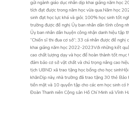
gửi ngành giáo dục nhân dịp khai giảng năm học
tích đạt được trong năm học vừa qua.Năm học 20
sinh đạt học lực khá và giỏi; 100% học sinh tốt ngh
trường được đề nghị Ủy ban nhân dân tỉnh công nh
Ủy ban nhân dân huyện công nhận danh hiệu tập th
“Chiến sĩ thi đua cơ sở”; 33 cá nhân được đề nghị
khai giảng năm học 2022-2023Với những kết quả 
cao chất lượng dạy và học để hoàn thành tốt mục t
đảm bảo cơ sở vật chất và chú trọng nâng cao hiệ
tịch UBND xã trao tặng học bổng cho học sinhHội
khănDịp này, nhà trường đã trao tặng 30 thẻ Bảo 
tiền mặt và 10 quyển tập cho các em học sinh có 
Đoàn Thanh niên Cộng sản Hồ Chí Minh xã Vĩnh H