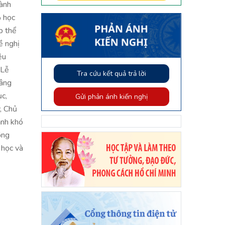
hành
% học
p thể
ề nghị
ệu
 Lễ
Tra cứu kết quả trả lời
nâng
ục,
Gửi phản ánh kiến nghị
, Chủ
ảnh khó
ồng
 học và