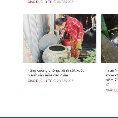
06/08/2026
GIÁO DỤC - Y TẾ
Tăng cường phòng, bệnh sốt xuất
Trạm Y
huyết vào mùa cao điểm
khỏe c
niệm 7
29/07/2026
GIÁO DỤC - Y TẾ
sĩ
GIÁO DỤ