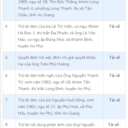
1965, ngụ số 18, Tôn Đức Thắng, khóm Long
Thạnh A, phường Long Thạnh, thị xã Tân
Châu, tỉnh An Giang
4
Trả lời đơn của bà Lê Thị Viên, cư ngụ: Khóm
Tải về
Hà Bao 1, thị trấn Đa Phước và ông Lê Văn
Hảo, cư ngụ ấp Búng Nhỏ, xã Khánh Bình,
huyện An Phú
5
Quyết định Về việc đình chỉ giải quyết khiếu
Tải về
nại của ông Trần Phú Hoàng
6
Trả lời đơn kiến nghị của Ông Nguyễn Thành
Tải về
Trí, sinh năm 1963, ngụ tổ 18, khóm Tân
Thạnh, thị trấn Long Bình, huyện An Phú
7
Trả lời đơn của bà Nguyễn Huệ Hồng, sinh
Tải về
năm 1961, ngụ tổ 17, ấp Phú Hoà, xã Phú
Hữu, huyện An Phú, tỉnh An Giang
8
Trả lời nội dung phản ánh của ông Nguyễn
Tải về
,