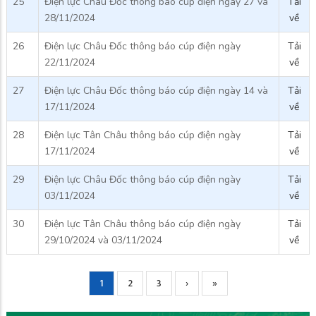
25
Điện lực Châu Đốc thông báo cúp điện ngày 27 và
Tải
28/11/2024
về
26
Điện lực Châu Đốc thông báo cúp điện ngày
Tải
22/11/2024
về
27
Điện lực Châu Đốc thông báo cúp điện ngày 14 và
Tải
17/11/2024
về
28
Điện lực Tân Châu thông báo cúp điện ngày
Tải
17/11/2024
về
29
Điện lực Châu Đốc thông báo cúp điện ngày
Tải
03/11/2024
về
30
Điện lực Tân Châu thông báo cúp điện ngày
Tải
29/10/2024 và 03/11/2024
về
Current
1
Page
2
Page
3
Next
›
Trang
»
Pagination
page
page
cuối