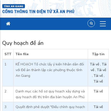
Quy hoạch đề án
STT
Tên file
Tập tin
1
KẾ HOẠCH Tổ chức lấy ý kiến Nhân dân đối
Tải về
,
Tải
với Đề án thành lập các phường thuộc tỉnh
về
,
Tải về
An Giang
,
Tải về
,
Tải về
2
Danh mục các hồ sơ quy hoạch xây dựng và
Tải về
quy hoạch đô thị trên địa bàn huyện An Phú
3
Quyết định phê duyệt "Điều chỉnh quy hoạch
Tải về