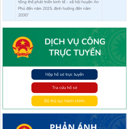
tổng thể phát triển kinh tế - xã hội huyện An
Phú đến năm 2025, định hướng đến năm
2030”
Nộp hồ sơ trực tuyến
Tra cứu hồ sơ
Bộ thủ tục hành chính