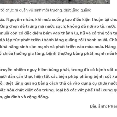
tổ chức ra quân vệ sinh môi trường, diệt lăng quăng
a. Nguyên nhân, khi mưa xuống tạo điều kiện thuận lợi ch
ường chọn đẻ trứng nơi nước sạch; không đẻ nơi ao tù, nước 
muỗi còn có đặc điểm bám vào thành lu, hũ và có thể tồn tạ
 đó lập tức phát triển thành lăng quăng rồi thành muỗi. Chí
ó khả năng sinh sản mạnh và phát triển vào mùa mưa. Hàng
 có chiều hướng gia tăng, bệnh thường bùng phát mạnh nếu
 truyền nhiễm nguy hiểm bùng phát, trong đó có bệnh sốt 
gười dân cần thực hiện tốt các biện pháp phòng bệnh sốt x
ỗi, diệt lăng quăng bằng cách thả cá vào dụng cụ chứa nước
c hóa chất diệt côn trùng, loại bỏ các vật phế thải xung 
, gia đình và cộng đồng.
Bài, ảnh: Pha