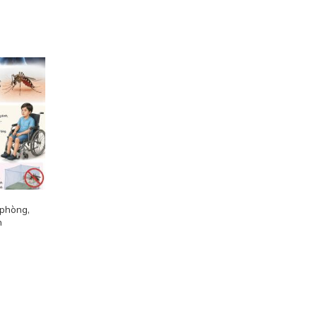
 phòng,
n