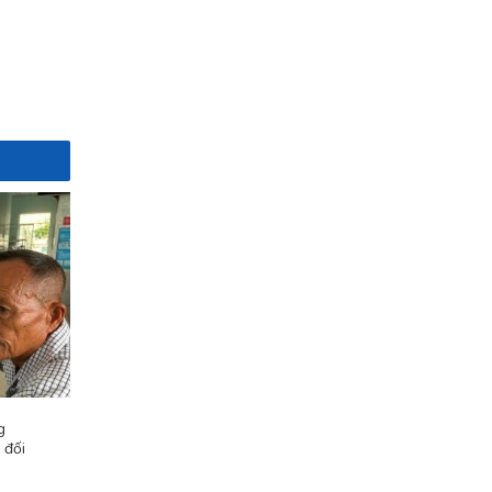
g
 đối