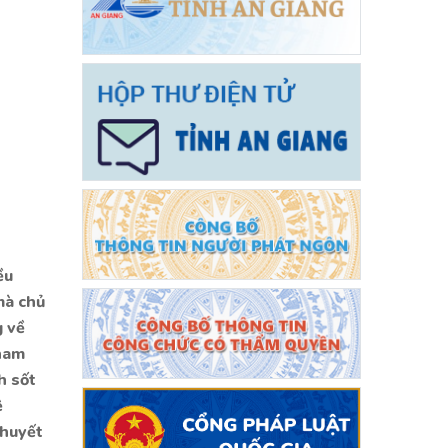
ều
mà chủ
g về
tham
h sốt
ệ
 huyết