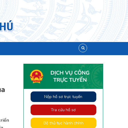
ùa
Nộp hồ sơ trực tuyến
Tra cứu hồ sơ
triển
Bộ thủ tục hành chính
ịa