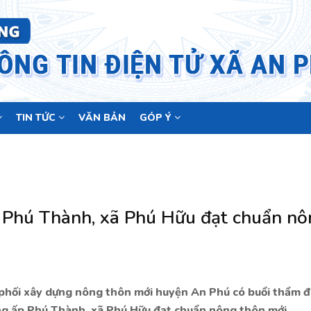
TIN TỨC
VĂN BẢN
GÓP Ý
 Phú Thành, xã Phú Hữu đạt chuẩn n
phối xây dựng nông thôn mới huyện An Phú có buổi thẩm đ
dựng ấp Phú Thành, xã Phú Hữu đạt chuẩn nông thôn mới.