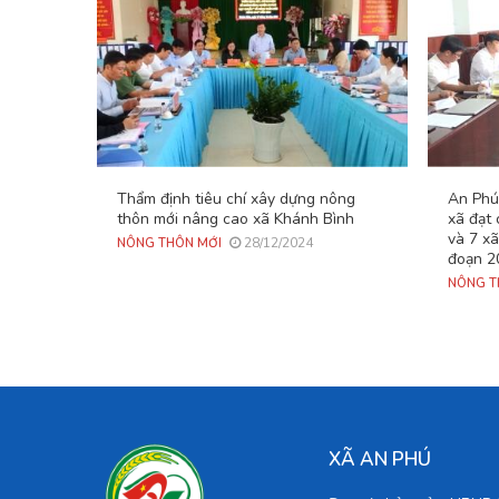
Thẩm định tiêu chí xây dựng nông
An Phú
thôn mới nâng cao xã Khánh Bình
xã đạt
và 7 xã
28/12/2024
NÔNG THÔN MỚI
đoạn 2
NÔNG T
XÃ AN PHÚ