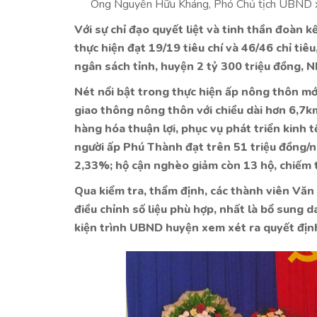
Ông Nguyễn Hữu Kháng, Phó Chủ tịch UBND xã
Với sự chỉ đạo quyết liệt và tinh thần đoàn 
thực hiện đạt 19/19 tiêu chí và 46/46 chỉ tiê
ngân sách tỉnh, huyện 2 tỷ 300 triệu đồng, 
Nét nổi bật trong thực hiện ấp nông thôn mớ
giao thông nông thôn với chiều dài hơn 6,7k
hàng hóa thuận lợi, phục vụ phát triển kinh 
người ấp Phú Thành đạt trên 51 triệu đồng/ng
2,33%; hộ cận nghèo giảm còn 13 hộ, chiếm t
Qua kiểm tra, thẩm định, các thành viên Vă
điều chỉnh số liệu phù hợp, nhất là bổ sung
kiện trình UBND huyện xem xét ra quyết địn