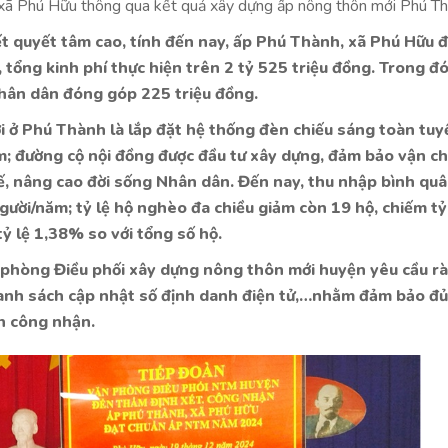
 Phú Hữu thông qua kết quả xây dựng ấp nông thôn mới Phú T
kết quyết tâm cao, tính đến nay, ấp Phú Thành, xã Phú Hữu 
u, tổng kinh phí thực hiện trên 2 tỷ 525 triệu đồng. Trong đó
Nhân dân đóng góp 225 triệu đồng.
i ở Phú Thành là lắp đặt hệ thống đèn chiếu sáng toàn tuy
m; đường cộ nội đồng được đầu tư xây dựng, đảm bảo vận c
tế, nâng cao đời sống Nhân dân. Đến nay, thu nhập bình qu
ười/năm; tỷ lệ hộ nghèo đa chiều giảm còn 19 hộ, chiếm tỷ
ỷ lệ 1,38% so với tổng số hộ.
n phòng Điều phối xây dựng nông thôn mới huyện yêu cầu rà
 danh sách cập nhật số định danh điện tử,…nhằm đảm bảo đủ
h công nhận.