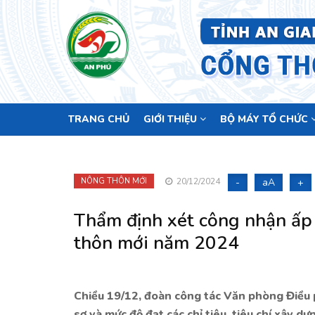
Main
TRANG CHỦ
GIỚI THIỆU
BỘ MÁY TỔ CHỨC
navigation
-
aA
+
NÔNG THÔN MỚI
20/12/2024
Thẩm định xét công nhận ấp
thôn mới năm 2024
Chiều 19/12, đoàn công tác Văn phòng Điều 
sơ và mức độ đạt các chỉ tiêu, tiêu chí xây 