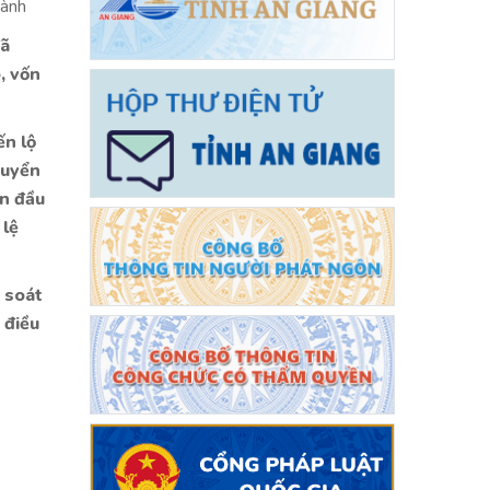
hành
đã
, vốn
ến lộ
huyển
ân đầu
 lệ
 soát
 điều