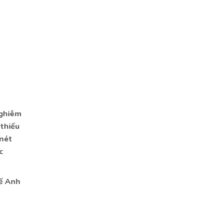
nghiêm
 thiếu
 nét
c
hế Anh