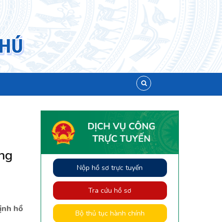
ông
Nộp hồ sơ trực tuyến
Tra cứu hồ sơ
ịnh hồ
Bộ thủ tục hành chính