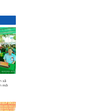
n xã
n mới