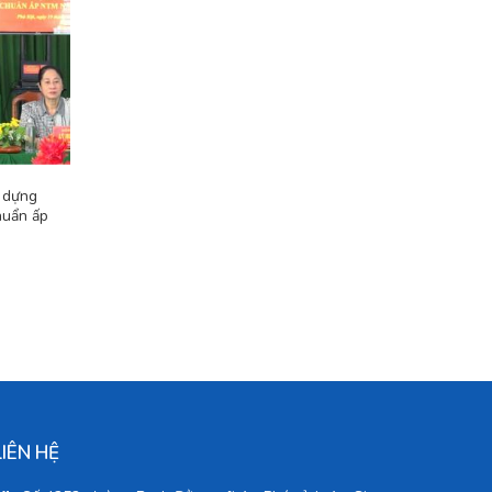
y dựng
huẩn ấp
LIÊN HỆ