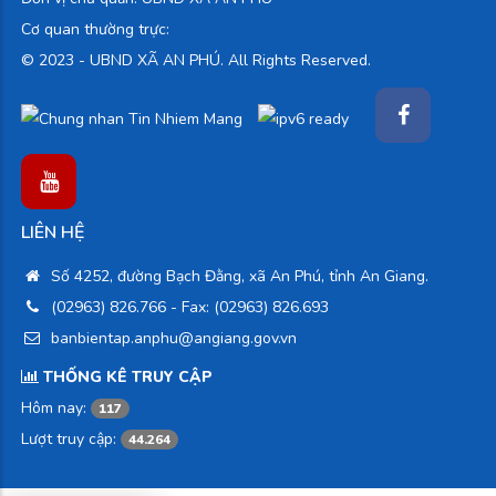
Cơ quan thường trực:
© 2023 -
UBND XÃ AN PHÚ. All Rights Reserved.
LIÊN HỆ
Số 4252, đường Bạch Đằng, xã An Phú, tỉnh An Giang.
(02963) 826.766
- Fax: (02963) 826.693
banbientap.anphu@angiang.gov.vn
THỐNG KÊ TRUY CẬP
Hôm nay:
117
Lượt truy cập:
44.264