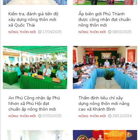
Kiểm tra, đánh giá tiến độ
Ấp biên giới Phú Thành
xây dựng nông thôn mới
được công nhận đạt chuẩn
xã Quốc Thái
nông thôn mới
17/04/2025
08/03/2025
NÔNG THÔN MỚI
NÔNG THÔN MỚI
An Phú Công nhận ấp Phú
Thẩm định tiêu chí xây
Nhơn xã Phú Hội đạt
dựng nông thôn mới nâng
chuẩn ấp nông thôn mới
cao xã Khánh Bình
07/03/2025
28/12/2024
NÔNG THÔN MỚI
NÔNG THÔN MỚI