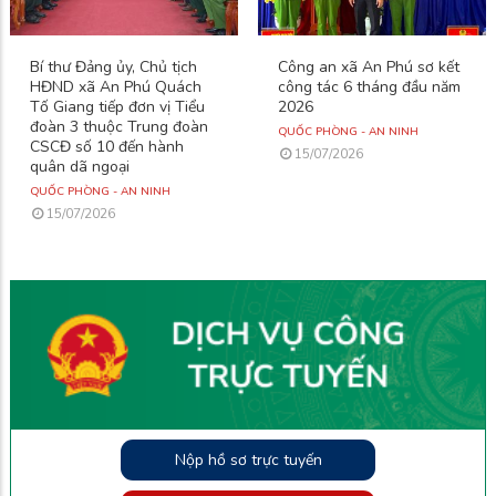
Bí thư Đảng ủy, Chủ tịch
Công an xã An Phú sơ kết
HĐND xã An Phú Quách
công tác 6 tháng đầu năm
Tố Giang tiếp đơn vị Tiểu
2026
đoàn 3 thuộc Trung đoàn
QUỐC PHÒNG - AN NINH
CSCĐ số 10 đến hành
15/07/2026
quân dã ngoại
QUỐC PHÒNG - AN NINH
15/07/2026
Nộp hồ sơ trực tuyến