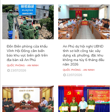
Đồn Biên phòng cửa khẩu
An Phú dự hội nghị UBND
Vĩnh Hội Đông cắm biển
tỉnh sơ kết công tác xây
báo khu vực biên giới trên
dựng xã, phường, đặc khu
địa bàn xã An Phú
không ma túy 6 tháng đầu
năm 2026
QUỐC PHÒNG - AN NINH
QUỐC PHÒNG - AN NINH
23/07/2026
22/07/2026