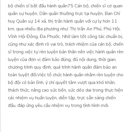
bộ chiến sĩ bắt đầu hành quân75 Cán bộ, chiến sĩ cơ quan
quân sự huyện, Dân quân thường trực tại huyện, Ban Chỉ
huy Quân sự 14 xã, thị trấn hành quân với cự ly hơn 11
km, qua nhiều địa phương như: Thị trấn An Phú, Phú Hội,
Vĩnh Hội Đông, Đa Phước. Nhờ làm tốt công tác chuẩn bị,
cũng như xác định rõ vai trò, trách nhiệm của cán bộ, chiến
sĩ trong việc tự rèn luyện bản thân nên việc hành quân rèn
luyện của đơn vị đảm bảo đúng, đủ nội dung, thời gian,
chương trình quy định, quá trình hành quân đảm bảo an
toàn tuyệt đối.Việc tổ chức hành quân nhằm rèn luyện cho
bộ đội có bản lĩnh, ý chí quyết tâm vượt qua khó khăn,
thách thức, nâng cao sức bền, sức dẻo dai trong thực hiện
các nhiệm vụ huấn luyện, diễn tập, trực sẵn sàng chiến
đấu, đáp ứng yêu cầu nhiệm vụ trong tình hình mới.