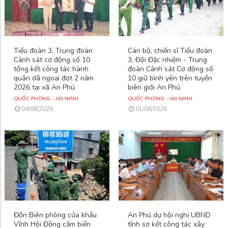
Tiểu đoàn 3, Trung đoàn
Cán bộ, chiến sĩ Tiểu đoàn
Cảnh sát cơ động số 10
3, Đội Đặc nhiệm - Trung
tổng kết công tác hành
đoàn Cảnh sát Cơ động số
quân dã ngoại đợt 2 năm
10 giữ bình yên trên tuyến
2026 tại xã An Phú
biên giới An Phú
QUỐC PHÒNG - AN NINH
QUỐC PHÒNG - AN NINH
04/08/2026
01/08/2026
Đồn Biên phòng cửa khẩu
An Phú dự hội nghị UBND
Vĩnh Hội Đông cắm biển
tỉnh sơ kết công tác xây