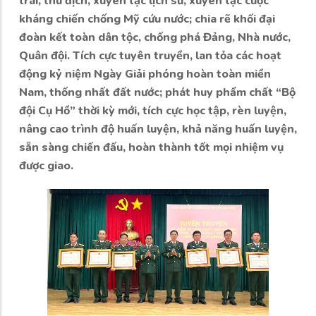
trái, thù địch, xuyên tạc lịch sử, xuyên tạc cuộc
kháng chiến chống Mỹ cứu nước; chia rẽ khối đại
đoàn kết toàn dân tộc, chống phá Đảng, Nhà nước,
Quân đội. Tích cực tuyên truyền, lan tỏa các hoạt
động kỷ niệm Ngày Giải phóng hoàn toàn miền
Nam, thống nhất đất nước; phát huy phẩm chất “Bộ
đội Cụ Hồ” thời kỳ mới, tích cực học tập, rèn luyện,
nâng cao trình độ huấn luyện, khả năng huấn luyện,
sẵn sàng chiến đấu, hoàn thành tốt mọi nhiệm vụ
được giao.