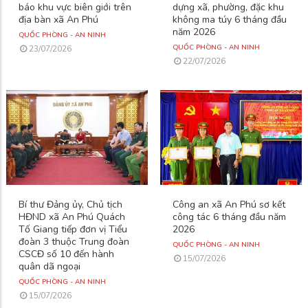
báo khu vực biên giới trên
dựng xã, phường, đặc khu
địa bàn xã An Phú
không ma túy 6 tháng đầu
năm 2026
QUỐC PHÒNG - AN NINH
QUỐC PHÒNG - AN NINH
23/07/2026
22/07/2026
Bí thư Đảng ủy, Chủ tịch
Công an xã An Phú sơ kết
HĐND xã An Phú Quách
công tác 6 tháng đầu năm
Tố Giang tiếp đơn vị Tiểu
2026
đoàn 3 thuộc Trung đoàn
QUỐC PHÒNG - AN NINH
CSCĐ số 10 đến hành
15/07/2026
quân dã ngoại
QUỐC PHÒNG - AN NINH
15/07/2026