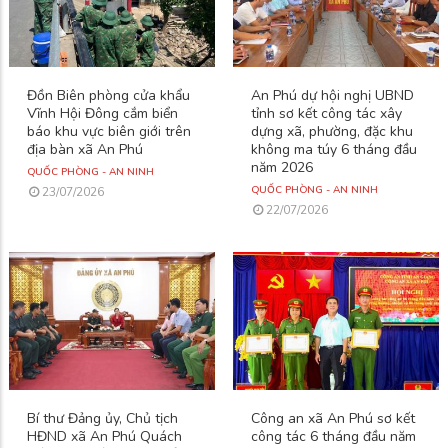
Đồn Biên phòng cửa khẩu
An Phú dự hội nghị UBND
Vĩnh Hội Đông cắm biển
tỉnh sơ kết công tác xây
báo khu vực biên giới trên
dựng xã, phường, đặc khu
địa bàn xã An Phú
không ma túy 6 tháng đầu
năm 2026
QUỐC PHÒNG - AN NINH
QUỐC PHÒNG - AN NINH
23/07/2026
22/07/2026
Bí thư Đảng ủy, Chủ tịch
Công an xã An Phú sơ kết
HĐND xã An Phú Quách
công tác 6 tháng đầu năm