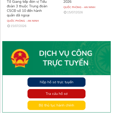
Tố Giang tiếp đơn vị Tiểu
2026
đoàn 3 thuộc Trung đoàn
QUỐC PHÒNG - AN NINH
CSCĐ số 10 đến hành
15/07/2026
quân dã ngoại
QUỐC PHÒNG - AN NINH
15/07/2026
Nộp hồ sơ trực tuyến
Tra cứu hồ sơ
Bộ thủ tục hành chính