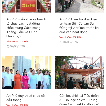
An Phú triển khai kế hoạch
An Phú kiểm tra điều kiện
tổ chức các hoạt động
an toàn Bến đò tạm Ba
chào mừng Cách mạng
Đừng tại vị trí mới trước khi
Tháng Tám và Quốc
đưa vào hoạt động
khánh 2/9
VĂN HÓA - XÃ HỘI
VĂN HÓA - XÃ HỘI
04/08/2026
07/08/2026
An Phú duy trì Lễ chào cờ
Cán bộ, chiến sĩ Tiểu đoàn
đầu tháng
3 - Đội đặc nhiệm - Trung
đoàn Cảnh sát Cơ động số
VĂN HÓA - XÃ HỘI