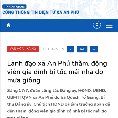
-
aA
+
VĂN HÓA - XÃ HỘI
18/07/2025
Lãnh đạo xã An Phú thăm, động
viên gia đình bị tốc mái nhà do
mưa giông
Sáng 17/7, đoàn công tác Đảng ủy, HĐND, UBND,
UBMTTQVN xã An Phú do bà Quách Tố Giang, Bí
thư Đảng ủy, Chủ tịch HĐND xã làm trưởng đoàn đã
đến thăm, động viên gia đình có nhà bị tốc mái do