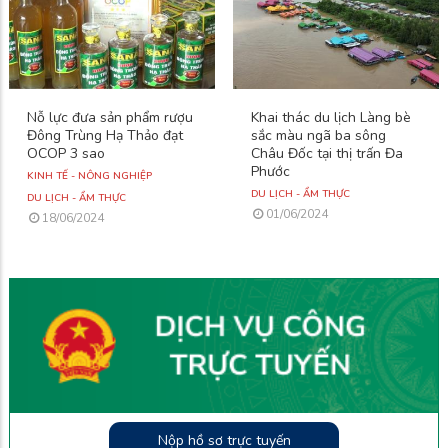
Nỗ lực đưa sản phẩm rượu
Khai thác du lịch Làng bè
Đông Trùng Hạ Thảo đạt
sắc màu ngã ba sông
OCOP 3 sao
Châu Đốc tại thị trấn Đa
Phước
KINH TẾ - NÔNG NGHIỆP
DU LỊCH - ẨM THỰC
DU LỊCH - ẨM THỰC
01/06/2024
18/06/2024
Nộp hồ sơ trực tuyến