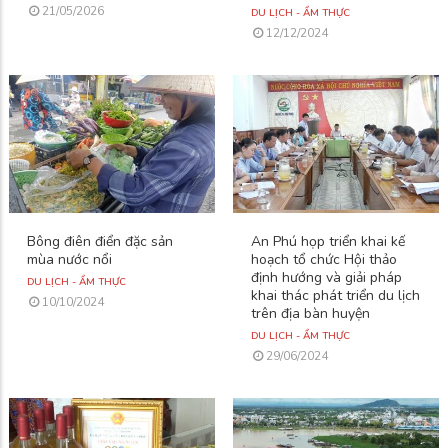
21/05/2026
DU LỊCH - ẨM THỰC
12/12/2024
Bông điên điển đặc sản
An Phú họp triển khai kế
mùa nước nổi
hoạch tổ chức Hội thảo
định hướng và giải pháp
DU LỊCH - ẨM THỰC
khai thác phát triển du lịch
10/10/2024
trên địa bàn huyện
DU LỊCH - ẨM THỰC
29/06/2024