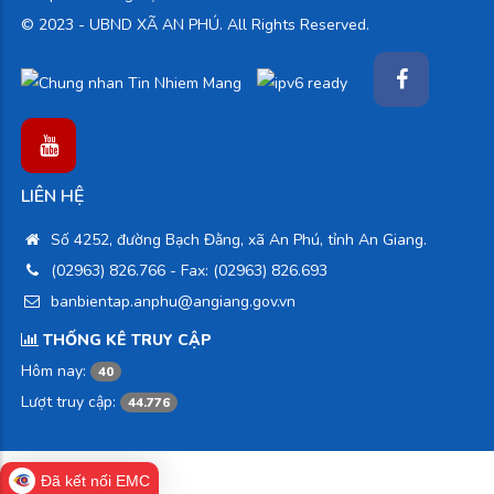
© 2023 -
UBND XÃ AN PHÚ. All Rights Reserved.
LIÊN HỆ
Số 4252, đường Bạch Đằng, xã An Phú, tỉnh An Giang.
(02963) 826.766
- Fax: (02963) 826.693
banbientap.anphu@angiang.gov.vn
THỐNG KÊ TRUY CẬP
Hôm nay:
40
Lượt truy cập:
44.776
Đã kết nối EMC