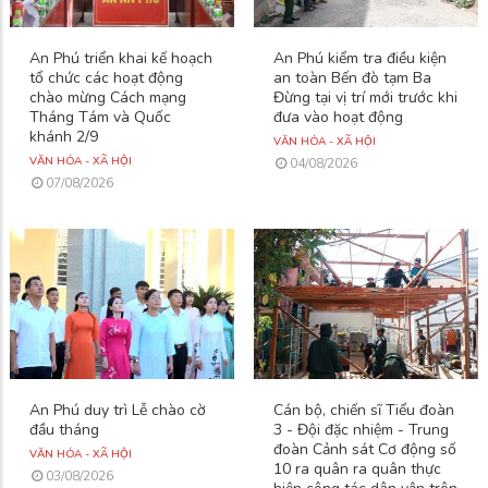
An Phú triển khai kế hoạch
An Phú kiểm tra điều kiện
tổ chức các hoạt động
an toàn Bến đò tạm Ba
chào mừng Cách mạng
Đừng tại vị trí mới trước khi
Tháng Tám và Quốc
đưa vào hoạt động
khánh 2/9
VĂN HÓA - XÃ HỘI
VĂN HÓA - XÃ HỘI
04/08/2026
07/08/2026
An Phú duy trì Lễ chào cờ
Cán bộ, chiến sĩ Tiểu đoàn
đầu tháng
3 - Đội đặc nhiệm - Trung
đoàn Cảnh sát Cơ động số
VĂN HÓA - XÃ HỘI
10 ra quân ra quân thực
03/08/2026