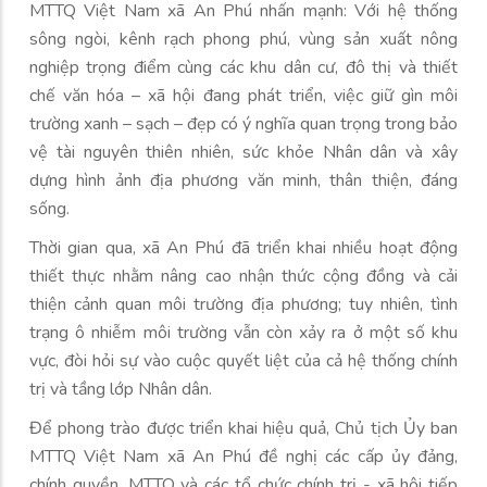
MTTQ Việt Nam xã An Phú nhấn mạnh: Với hệ thống
sông ngòi, kênh rạch phong phú, vùng sản xuất nông
nghiệp trọng điểm cùng các khu dân cư, đô thị và thiết
chế văn hóa – xã hội đang phát triển, việc giữ gìn môi
trường xanh – sạch – đẹp có ý nghĩa quan trọng trong bảo
vệ tài nguyên thiên nhiên, sức khỏe Nhân dân và xây
dựng hình ảnh địa phương văn minh, thân thiện, đáng
sống.
Thời gian qua, xã An Phú đã triển khai nhiều hoạt động
thiết thực nhằm nâng cao nhận thức cộng đồng và cải
thiện cảnh quan môi trường địa phương; tuy nhiên, tình
trạng ô nhiễm môi trường vẫn còn xảy ra ở một số khu
vực, đòi hỏi sự vào cuộc quyết liệt của cả hệ thống chính
trị và tầng lớp Nhân dân.
Để phong trào được triển khai hiệu quả, Chủ tịch Ủy ban
MTTQ Việt Nam xã An Phú đề nghị các cấp ủy đảng,
chính quyền, MTTQ và các tổ chức chính trị - xã hội tiếp