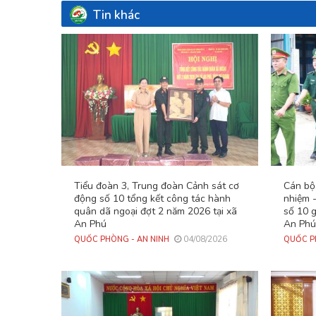
Tin khác
Tiểu đoàn 3, Trung đoàn Cảnh sát cơ
Cán bộ,
động số 10 tổng kết công tác hành
nhiệm 
quân dã ngoại đợt 2 năm 2026 tại xã
số 10 g
An Phú
An Phú
04/08/2026
QUỐC PHÒNG - AN NINH
QUỐC P