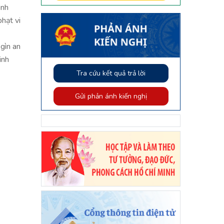
ình
phạt vi
 gìn an
inh
Tra cứu kết quả trả lời
Gửi phản ánh kiến nghị