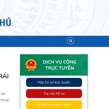
RÁI
Nộp hồ sơ trực tuyến
lợi
Tra cứu hồ sơ
thoại,
Bộ thủ tục hành chính