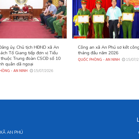
 Đảng ủy, Chủ tịch HĐND xã An
Công an xã An Phú sơ kết công
ách Tố Giang tiếp đơn vị Tiểu
tháng đầu năm 2026
 thuộc Trung đoàn CSCĐ số 10
15/07/
QUỐC PHÒNG - AN NINH
nh quân dã ngoại
15/07/2026
HÒNG - AN NINH
D XÃ AN PHÚ