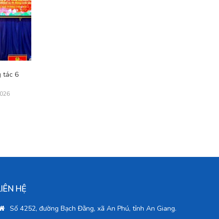
 tác 6
2026
LIÊN HỆ
Số 4252, đường Bạch Đằng, xã An Phú, tỉnh An Giang.