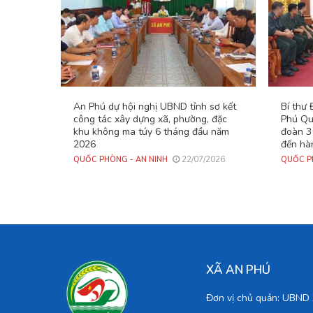
An Phú dự hội nghị UBND tỉnh sơ kết
Bí thư
công tác xây dựng xã, phường, đặc
Phú Qu
khu không ma túy 6 tháng đầu năm
đoàn 3
2026
đến hà
22/07/2026
QUỐC PHÒNG - AN NINH
QUỐC P
XÃ AN PHÚ
Đơn vị chủ quản: UBN