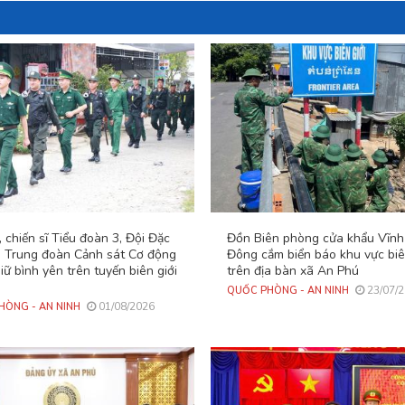
 chiến sĩ Tiểu đoàn 3, Đội Đặc
Đồn Biên phòng cửa khẩu Vĩnh
- Trung đoàn Cảnh sát Cơ động
Đông cắm biển báo khu vực biê
iữ bình yên trên tuyến biên giới
trên địa bàn xã An Phú
23/07/
QUỐC PHÒNG - AN NINH
01/08/2026
HÒNG - AN NINH