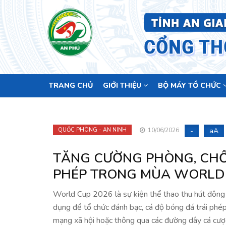
Main
TRANG CHỦ
GIỚI THIỆU
BỘ MÁY TỔ CHỨC
navigation
-
aA
QUỐC PHÒNG - AN NINH
10/06/2026
TĂNG CƯỜNG PHÒNG, CHỐ
PHÉP TRONG MÙA WORLD 
World Cup 2026 là sự kiện thể thao thu hút đông đ
dụng để tổ chức đánh bạc, cá độ bóng đá trái phép
mạng xã hội hoặc thông qua các đường dây cá cượ