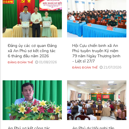
Đảng ủy các cơ quan Đảng
Hội Cựu chiến binh xã An
xã An Phú sơ kết công tác
Phú tuyên truyền Kỷ niệm
6 tháng đầu năm 2026
79 năm Ngày Thương binh
- Liệt sĩ 27/7
01/08/2026
ĐẢNG ĐOÀN THỂ
21/07/2026
ĐẢNG ĐOÀN THỂ
An Phú sơ kết công tác
An Phú dự Hội nghị tập